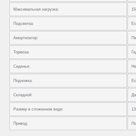
Максимальная нагрузка:
15
Подсветка:
Ес
Амортизатор:
Пе
Тормоза:
Ги
Сиденье:
Не
Подножка:
Ес
Складной:
Д
Размер в сложенном виде:
13
Привод:
П