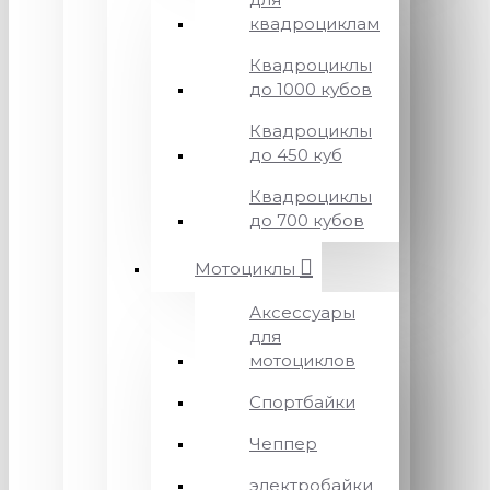
квадроциклам
Квадроциклы
до 1000 кубов
Квадроциклы
до 450 куб
Квадроциклы
до 700 кубов
Мотоциклы
Аксессуары
для
мотоциклов
Спортбайки
Чеппер
электробайки