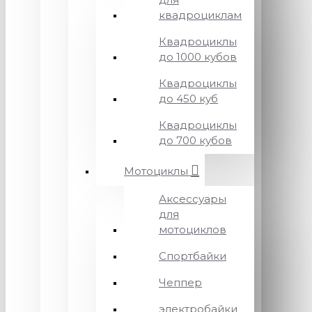
квадроциклам
Квадроциклы
до 1000 кубов
Квадроциклы
до 450 куб
Квадроциклы
до 700 кубов
Мотоциклы
Аксессуары
для
мотоциклов
Спортбайки
Чеппер
электробайки