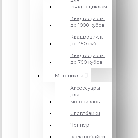
квадроциклам
Квадроциклы
до 1000 кубов
Квадроциклы
до 450 куб
Квадроциклы
до 700 кубов
Мотоциклы
Аксессуары
для
мотоциклов
Спортбайки
Чеппер
электробайки