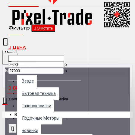
Фильтр
Очистить
ЦЕНА
Menu
р.
Везде
р.
Везде
БРЕНД
0 товар(ов) - 0 р.
Бытовая техника
Xiaomi
Shenhua
KAISA VILLA
Midea
Газонокосилки
В корзине пусто!
Лодочные Моторы
новинки