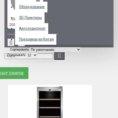
Оборудование
3D-Принтеры
Винные шкафы по
предзаказу
Автотранспорт
Предзаказ из Китая
Сортировать:
Показывать:
ЛЬТР ТОВАРОВ