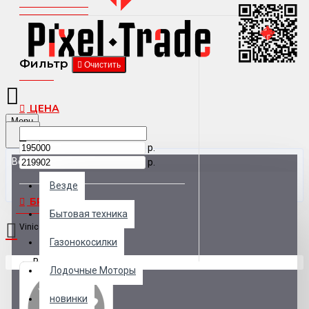
Фильтр
Очистить
ЦЕНА
Menu
р.
Везде
р.
Везде
БРЕНД
0 товар(ов) - 0 р.
Бытовая техника
Vinicole
Газонокосилки
В корзине пусто!
Лодочные Моторы
новинки