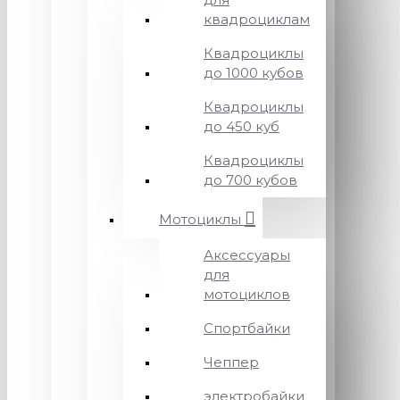
квадроциклам
Квадроциклы
до 1000 кубов
Квадроциклы
до 450 куб
Квадроциклы
до 700 кубов
Мотоциклы
Аксессуары
для
мотоциклов
Спортбайки
Чеппер
электробайки