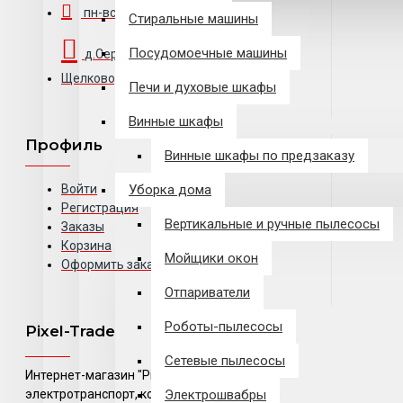
пн-вс: 10:00 - 20:00
Стиральные машины
Посудомоечные машины
д.Серково, вл1А, городской округ
Щелково, Московская область
Печи и духовые шкафы
Винные шкафы
Профиль
Винные шкафы по предзаказу
Войти
Уборка дома
Регистрация
Вертикальные и ручные пылесосы
Заказы
Корзина
Мойщики окон
Оформить заказ
Отпариватели
Роботы-пылесосы
Pixel-Trade
Сетевые пылесосы
Интернет-магазин "Pixel-Trade". Apple,
электротранспорт, компьютерная техника,
Электрошвабры