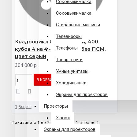
Соковыжималка
Соковыжималка
Стиральные машины
Телевизоры
Квадроцикл Лянчу (Лончи) 400
Телефоны
кубов 4 на 4 - 2026 года, без ПСМ,
цвет серый
Товар в пути
304 000 р.
Умные унитазы
В КОРЗИНУ
Холодильники
Экраны для проекторов
Проекторы
Вопрос
Xiaomi
Показано с 1 по 2 из 2 (всего 1 страниц)
Экраны для проекторов