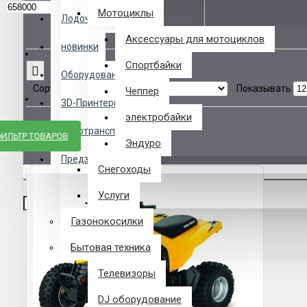
Логин
р.
Мотоциклы
Лодочные Моторы
Аксессуары для мотоциклов
новинки
Закладки
Спортбайки
Сравнение товаров
Оборудование
Сортировать:
Показывать:
Чеппер
Сравнение
3D-Принтеры
электробайки
0 товар(ов) - 0 р.
Автотранспорт
ИЛЬТР ТОВАРОВ
Эндуро
Предзаказ из Китая
Снегоходы
В корзине пусто!
Услуги
Газонокосилки
Бытовая техника
Телевизоры
DJ оборудование