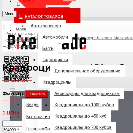
Menu
info@pixel-trade.ru
Menu
КАТАЛОГ ТОВАРОВ
Автотранспорт
Москва
Автотранспорт
Автомобили
Адрес: д.Серково, вл1А, городской округ Щелково, Московск
Квадроциклы
Квадроциклы до 450 куб
Багги
Гидроциклы
Квадроциклы до 450 куб
Дополнительное оборудование
Квадроциклы
Фильтр
Аксессуары для квадроциклам
Везде
Очистить
Везде
Квадроциклы до 1000 кубов
ЦЕНА
Квадроциклы до 450 куб
Филиалы
Бытовая техника
Квадроциклы до 700 кубов
Газонокосилки
р.