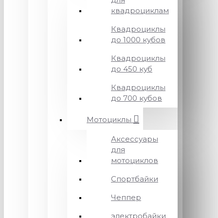
квадроциклам
Квадроциклы
до 1000 кубов
Квадроциклы
до 450 куб
Квадроциклы
до 700 кубов
Мотоциклы
Аксессуары
для
мотоциклов
Спортбайки
Чеппер
электробайки