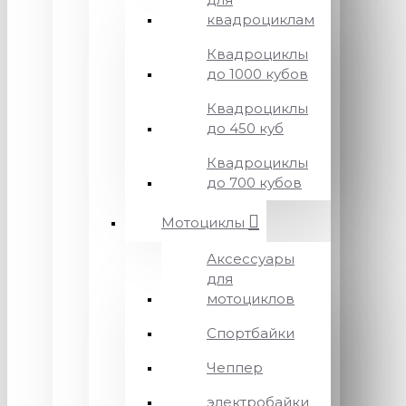
квадроциклам
Квадроциклы
до 1000 кубов
Квадроциклы
до 450 куб
Квадроциклы
до 700 кубов
Мотоциклы
Аксессуары
для
мотоциклов
Спортбайки
Чеппер
электробайки