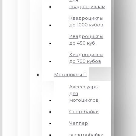
квадроциклам
Квадроциклы
до 1000 кубов
Квадроциклы
до 450 куб
Квадроциклы
до 700 кубов
Мотоциклы
Аксессуары
для
мотоциклов
Спортбайки
Чеппер
электробайки