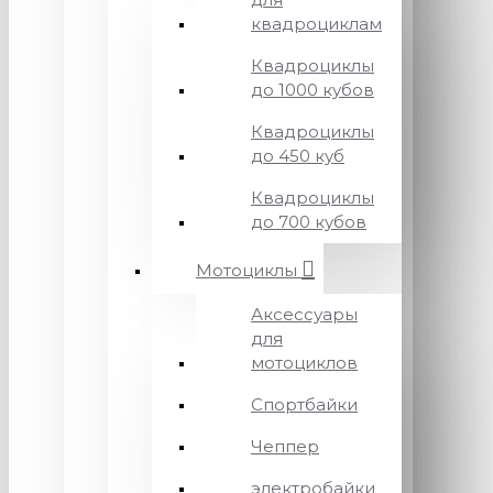
квадроциклам
Квадроциклы
до 1000 кубов
Квадроциклы
до 450 куб
Квадроциклы
до 700 кубов
Мотоциклы
Аксессуары
для
мотоциклов
Спортбайки
Чеппер
электробайки