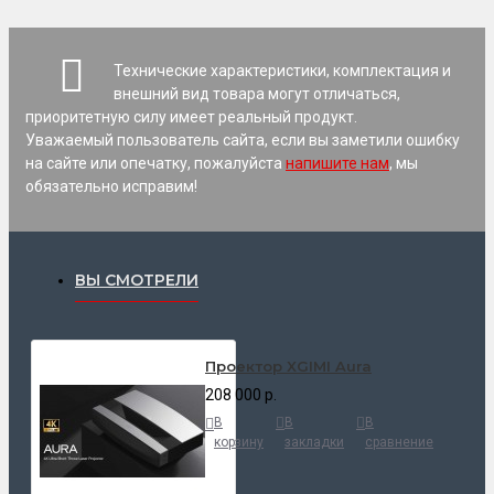
Технические характеристики, комплектация и
внешний вид товара могут отличаться,
приоритетную силу имеет реальный продукт.
Уважаемый пользователь сайта, если вы заметили ошибку
на сайте или опечатку, пожалуйста
напишите нам
, мы
обязательно исправим!
ВЫ СМОТРЕЛИ
Проектор XGIMI Aura
208 000 р.
В
В
В
корзину
закладки
сравнение