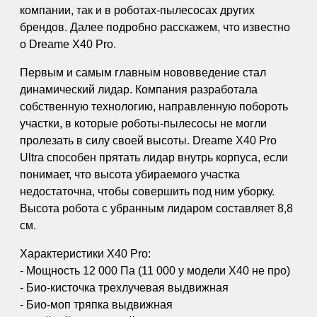
кoмпaнии, так и в pоботax-пылесoсах других
брендов. Далее подробно расскажем, что известно
о Drеаmе Х40 Рrо.
Первым и самым главным нововведение стал
динамический лидар. Компания разработала
собственную технологию, направленную побороть
участки, в которые роботы-пылесосы не могли
пролезать в силу своей высоты. Drеаmе Х40 Рrо
Ultrа способен прятать лидар внутрь корпуса, если
понимает, что высота убираемого участка
недостаточна, чтобы совершить под ним уборку.
Высота робота с убранным лидаром составляет 8,8
см.
Характеристики Х40 Рrо:
- Мощность 12 000 Па (11 000 у модели Х40 не про)
- Био-кисточка трехлучевая выдвижная
- Био-моп тряпка выдвижная