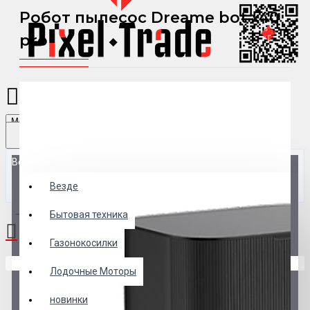
Робот пылесос Dreame bot x40
pro
Menu
Везде
Везде
0 товар(ов) - 0 р.
Бытовая техника
Газонокосилки
В корзине пусто!
Лодочные Моторы
новинки