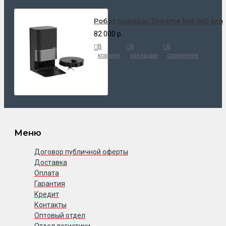
Робот пылесос Dreame bot x40 pro
82 000 р.
В
В
В
корзину
закладки
сравнение
Меню
Договор публичной оферты
Доставка
Оплата
Гарантия
Кредит
Контакты
Оптовый отдел
Отдел логистики