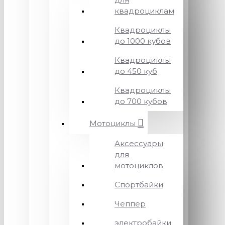
квадроциклам
Квадроциклы
до 1000 кубов
Квадроциклы
до 450 куб
Квадроциклы
до 700 кубов
Мотоциклы
Аксессуары
для
мотоциклов
Спортбайки
Чеппер
электробайки