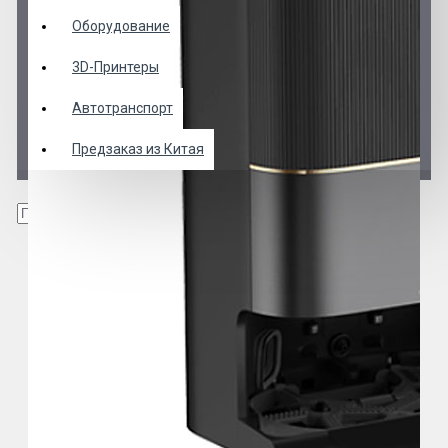
Оборудование
3D-Принтеры
Автотранспорт
Предзаказ из Китая