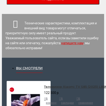
Технические характеристики, комплектация и
внешний вид товара могут отличаться,
приоритетную силу имеет реальный продукт.
Уважаемый пользователь сайта, если вы заметили ошибку
на сайте или опечатку, пожалуйста
напишите нам
, мы
обязательно исправим!
ВЫ СМОТРЕЛИ
Телевизор Xiaomi TV S85 (2025) L8
122 500 р.
В
В
В
корзину
закладки
сравнение