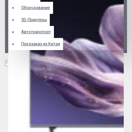
Оборудование
3D-Принтеры
Автотранспорт
Предзаказ из Китая