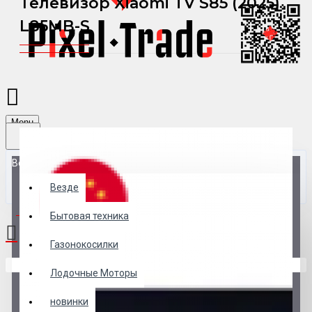
Телевизор Xiaomi TV S85 (2025)
L85MB-S
Menu
Везде
Везде
0 товар(ов) - 0 р.
Бытовая техника
Газонокосилки
В корзине пусто!
Лодочные Моторы
новинки