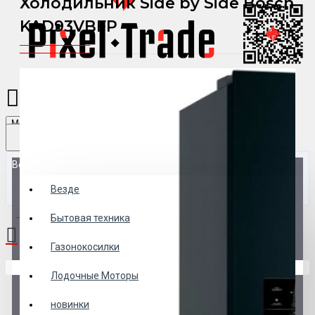
Холодильник Side by Side Bosch
KAD93VBFP
Menu
Везде
Везде
0 товар(ов) - 0 р.
Бытовая техника
Газонокосилки
В корзине пусто!
Лодочные Моторы
новинки