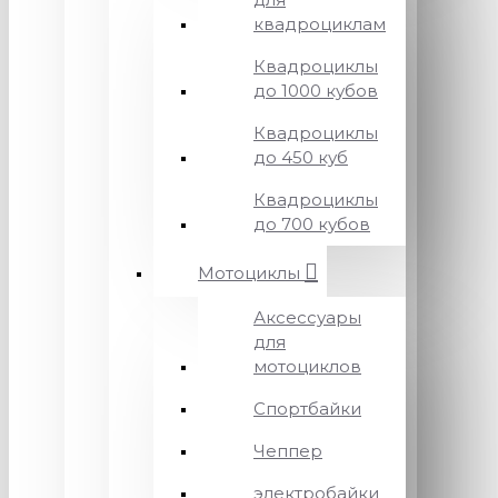
квадроциклам
Квадроциклы
до 1000 кубов
Квадроциклы
до 450 куб
Квадроциклы
до 700 кубов
Мотоциклы
Аксессуары
для
мотоциклов
Спортбайки
Чеппер
электробайки