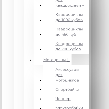
квадроциклам
Квадроциклы
до 1000 кубов
Квадроциклы
до 450 куб
Квадроциклы
до 700 кубов
Мотоциклы
Аксессуары
для
мотоциклов
Спортбайки
Чеппер
электробайки