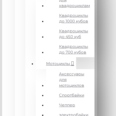
квадроциклам
Квадроциклы
до 1000 кубов
Квадроциклы
до 450 куб
Квадроциклы
до 700 кубов
Мотоциклы
Аксессуары
для
мотоциклов
Спортбайки
Чеппер
электробайки