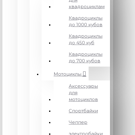
квадроциклам
Квадроциклы
до 1000 кубов
Квадроциклы
до 450 куб
Квадроциклы
до 700 кубов
Мотоциклы
Аксессуары
для
мотоциклов
Спортбайки
Чеппер
электробайки