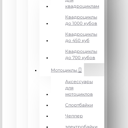
квадроциклам
Квадроциклы
до 1000 кубов
Квадроциклы
до 450 куб
Квадроциклы
до 700 кубов
Мотоциклы
Аксессуары
для
мотоциклов
Спортбайки
Чеппер
электробайки