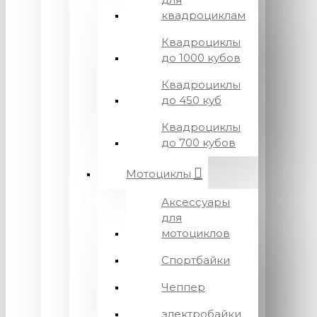
квадроциклам
Квадроциклы
до 1000 кубов
Квадроциклы
до 450 куб
Квадроциклы
до 700 кубов
Мотоциклы
Аксессуары
для
мотоциклов
Спортбайки
Чеппер
электробайки