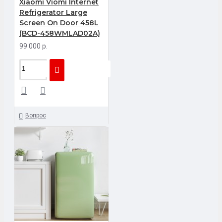
Xiaomi Viomi Internet
Refrigerator Large
Screen On Door 458L
(BCD-458WMLAD02A)
99 000 р.
Вопрос