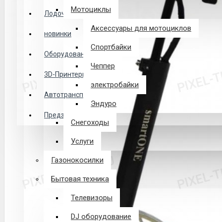
Логин
Мотоциклы
Лодочные Моторы
Аксессуары для мотоциклов
новинки
Закладки
Спортбайки
Оборудование
Чеппер
Сравнение
3D-Принтеры
электробайки
0 товар(ов) - 0 р.
Автотранспорт
Эндуро
Предзаказ из Китая
Снегоходы
В корзине пусто!
Услуги
Газонокосилки
Бытовая техника
Телевизоры
DJ оборудование