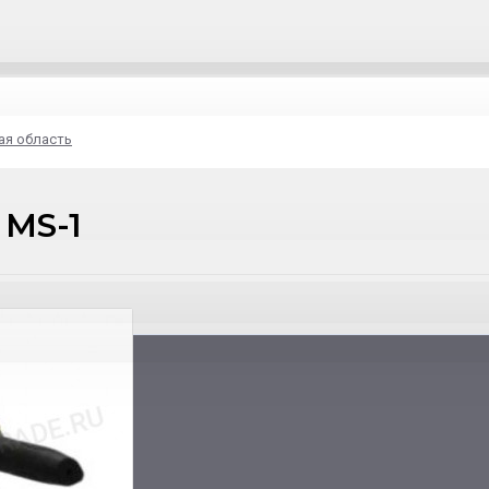
ая область
 MS-1