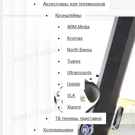
Аксессуары для телевизоров
Кронштейны
ARM Media
Kromax
North Bayou
Tuarex
Ultramounts
Uniteki
VLK
Xiaomi
ТВ тюнеры, приставки
Холодильники