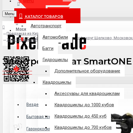
Menu
info@pixel-trade.ru
Menu
КАТАЛОГ ТОВАРОВ
Автотранспорт
Москва
Предзаказ из Китая
Автомобили
Адрес: д.Серково, вл1А, городской округ Щелково, Московск
Электросамокат SmartONE MS-1
Багги
Электросамокат SmartONE
Гидроциклы
Дополнительное оборудование
Квадроциклы
Аксессуары для квадроциклам
Везде
Везде
Квадроциклы до 1000 кубов
Квадроциклы до 450 куб
Филиалы
Бытовая техника
Квадроциклы до 700 кубов
Газонокосилки