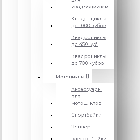
квадроциклам
Квадроциклы
до 1000 кубов
Квадроциклы
до 450 куб
Квадроциклы
до 700 кубов
Мотоциклы
Аксессуары
для
мотоциклов
Спортбайки
Чеппер
электробайки