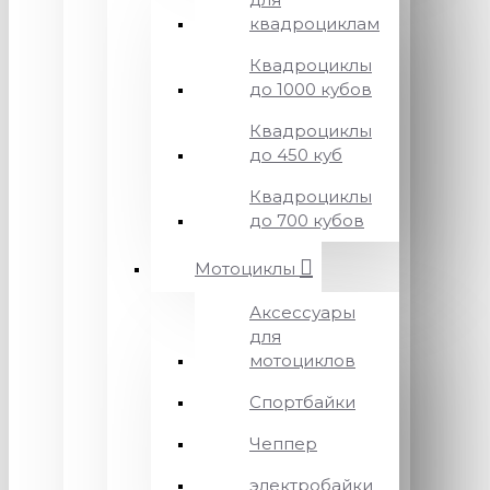
квадроциклам
Квадроциклы
до 1000 кубов
Квадроциклы
до 450 куб
Квадроциклы
до 700 кубов
Мотоциклы
Аксессуары
для
мотоциклов
Спортбайки
Чеппер
электробайки