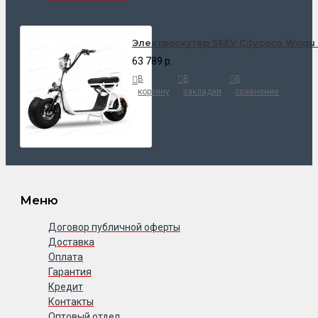
Электроскутер SEEV Citycoco Woqu
63 789 р.
В
В
В
корзину
закладки
сравнение
Меню
Договор публичной оферты
Доставка
Оплата
Гарантия
Кредит
Контакты
Оптовый отдел