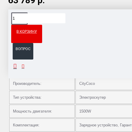
63 789 р.
Доставка товара по всему Таможенному союзу.
Гарантия возврата и обмена брака.
В КОРЗИНУ
Система бонусов и подарков за покупки.
ВОПРОС
ОПИСАНИЕ
Производитель:
CityCoco
Тип устройства:
Электроскутер
Мощность двигателя:
1500W
Комплектация:
Зарядное устройство, Гаран