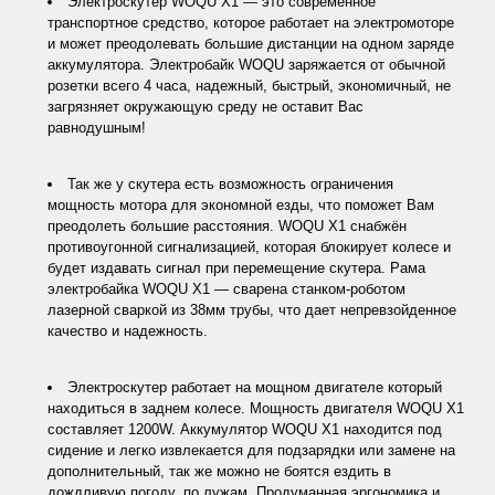
Электроскутер WOQU X1 — это современное
транспортное средство, которое работает на электромоторе
и может преодолевать большие дистанции на одном заряде
аккумулятора. Электробайк WOQU заряжается от обычной
розетки всего 4 часа, надежный, быстрый, экономичный, не
загрязняет окружающую среду не оставит Вас
равнодушным!
Так же у скутера есть возможность ограничения
мощность мотора для экономной езды, что поможет Вам
преодолеть большие расстояния. WOQU X1 снабжён
противоугонной сигнализацией, которая блокирует колесе и
будет издавать сигнал при перемещение скутера. Рама
электробайка WOQU X1 — сварена станком-роботом
лазерной сваркой из 38мм трубы, что дает непревзойденное
качество и надежность.
Электроскутер работает на мощном двигателе который
находиться в заднем колесе. Мощность двигателя WOQU X1
составляет 1200W. Аккумулятор WOQU X1 находится под
сидение и легко извлекается для подзарядки или замене на
дополнительный, так же можно не боятся ездить в
дождливую погоду, по лужам. Продуманная эргономика и