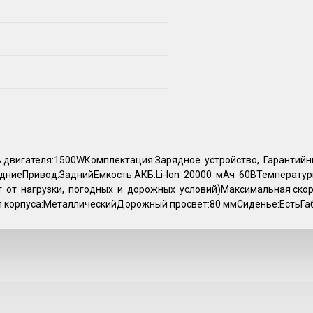
ь двигателя:1500WКомплектация:Зарядное устройство, Гарантийн
ЗадниеПривод:ЗаднийЕмкость АКБ:Li-Ion 20000 мАч 60ВТемперат
исит от нагрузки, погодных и дорожных условий)Максимальная скор
иал корпуса:МеталлическийДорожный просвет:80 ммСиденье:ЕстьГ