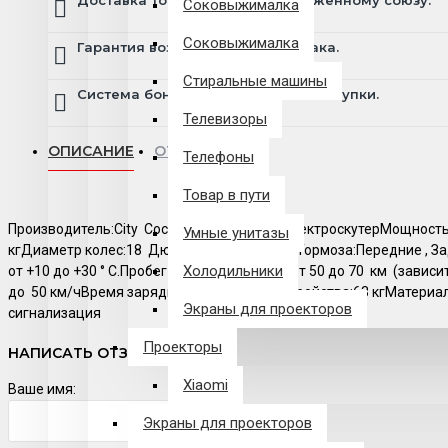
Доставка товара по всему Таможенному союзу.
Соковыжималка
Соковыжималка
Гарантия возврата и обмена брака.
Стиральные машины
Система бонусов и подарков за покупки.
Телевизоры
ОПИСАНИЕ
ОТЗЫВЫ
Телефоны
Товар в пути
Производитель:City CocoТип устройства:ЭлектроскутерМощност
Умные унитазы
кгДиаметр колес:18 Дюймов ( надувные )Тормоза:Передние , 
Холодильники
от +10 до +30 ° С.Пробег на одной зарядке:от 50 до 70 км (зав
до 50 км/чВремя зарядки:5-7 часовВес устройства:63 кгМатер
Экраны для проекторов
сигнализация
Проекторы
НАПИСАТЬ ОТЗЫВ
Xiaomi
Ваше имя:
Экраны для проекторов