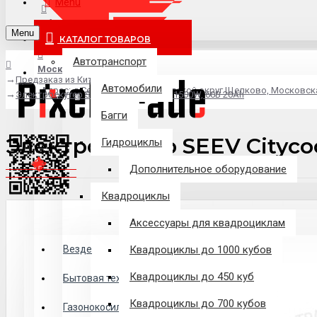
Menu
info@pixel-trade.ru
Menu
КАТАЛОГ ТОВАРОВ
Автотранспорт
Москва
Предзаказ из Китая
Автомобили
Адрес: д.Серково, вл1А, городской округ Щелково, Московск
Электроскутер SEEV Citycoco Woqu 1500W, 60В 20Ah
Багги
Электроскутер SEEV Cityco
Гидроциклы
Дополнительное оборудование
Квадроциклы
Аксессуары для квадроциклам
Везде
Везде
Квадроциклы до 1000 кубов
Квадроциклы до 450 куб
Филиалы
Бытовая техника
Квадроциклы до 700 кубов
Газонокосилки