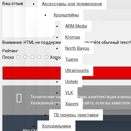
Ваш отзыв
Аксессуары для телевизоров
Кронштейны
ARM Media
Kromax
Внимание:
HTML не поддерживается! Используйте обычный текст!
North Bayou
Рейтинг
Плохо
Хорошо
Tuarex
Ultramounts
Uniteki
VLK
Технические характеристики, комплектация и внеш
Уважаемый пользователь сайта, если вы заметили 
Xiaomi
ТВ тюнеры, приставки
Холодильники
ВЫ СМОТРЕЛИ