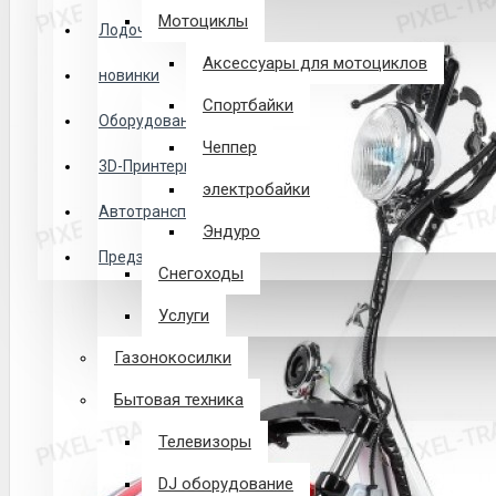
Логин
Мотоциклы
Лодочные Моторы
Аксессуары для мотоциклов
новинки
Закладки
Спортбайки
Оборудование
Чеппер
Сравнение
3D-Принтеры
электробайки
0 товар(ов) - 0 р.
Автотранспорт
Эндуро
Предзаказ из Китая
Снегоходы
В корзине пусто!
Услуги
Газонокосилки
Бытовая техника
Телевизоры
DJ оборудование