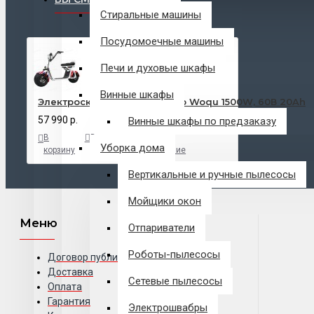
Стиральные машины
Посудомоечные машины
Печи и духовые шкафы
Винные шкафы
Электроскутер SEEV Citycoco Woqu 1500W, 60В 20Ah
57 990 р.
Винные шкафы по предзаказу
В
В
В
Уборка дома
корзину
закладки
сравнение
Вертикальные и ручные пылесосы
Мойщики окон
Меню
Отпариватели
Роботы-пылесосы
Договор публичной оферты
Доставка
Сетевые пылесосы
Оплата
Гарантия
Электрошвабры