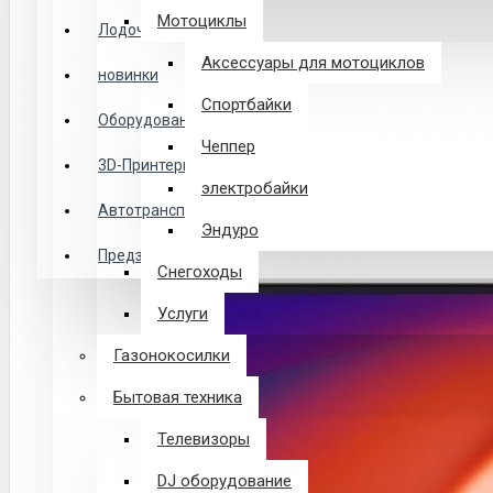
Логин
Мотоциклы
Лодочные Моторы
Аксессуары для мотоциклов
новинки
Закладки
Спортбайки
Оборудование
Чеппер
Сравнение
3D-Принтеры
электробайки
0 товар(ов) - 0 р.
Автотранспорт
Эндуро
Предзаказ из Китая
Снегоходы
В корзине пусто!
Услуги
Газонокосилки
Бытовая техника
Телевизоры
DJ оборудование