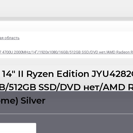
ая область
n 7 4700U 2000MHz/14"/1920x1080/16GB/512GB SSD/DVD нет/AMD Radeon RX 
14" II Ryzen Edition JYU428
GB/512GB SSD/DVD нет/AMD R
me) Silver