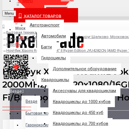
Menu
info@pixel-trade.ru
Menu
КАТАЛОГ ТОВАРОВ
Автотранспорт
Москва
Бытовая техника
Автомобили
Адрес: д.Серково, вл1А, городской округ Щелково, Московск
Предзаказ из Китая
Ноутбуки
Багги
Ноутбук Xiaomi RedmiBook 14" II Ryzen Edition JYU4282CN (AMD Ryze
Гидроциклы
Ноутбук Xiaomi RedmiBook 
Дополнительное оборудование
Квадроциклы
2000MHz/14"/1920x1080/16
Аксессуары для квадроциклам
Везде
Fi/Bluetooth/Windows 10 Ho
Везде
Квадроциклы до 1000 кубов
Квадроциклы до 450 куб
Филиалы
Бытовая техника
Квадроциклы до 700 кубов
Газонокосилки