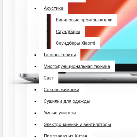
Акустика
Виниловые проигрыватели
Саундбары
Саундбары Xiaomi
Газовые плиты
Многофункциональная техника
Свет
Соковыжималки
Сушилки для одежды
Умные унитазы
Электрочайники и вентиляторы
Предзаказ из Китая