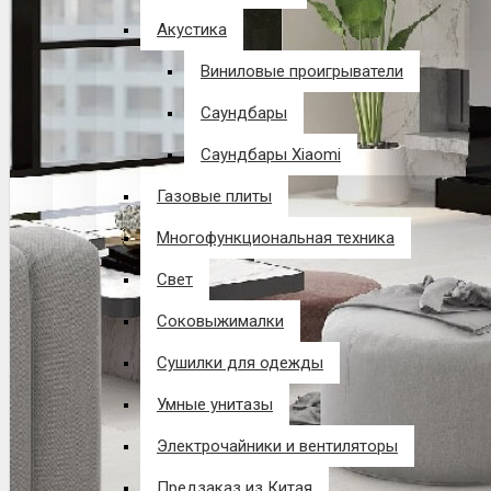
Акустика
Виниловые проигрыватели
Саундбары
Саундбары Xiaomi
Газовые плиты
Многофункциональная техника
Свет
Соковыжималки
Сушилки для одежды
Умные унитазы
Электрочайники и вентиляторы
Предзаказ из Китая