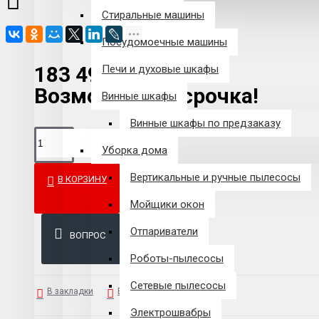
Стиральные машины
Посудомоечные машины
183 492 р.
Печи и духовые шкафы
Возможна рассрочка!
Винные шкафы
Винные шкафы по предзаказу
Уборка дома
Вертикальные и ручные пылесосы
В КОРЗИНУ
Мойщики окон
Отпариватели
ВОПРОС
Роботы-пылесосы
Сетевые пылесосы
В закладки
В сравнение
Электрошвабры