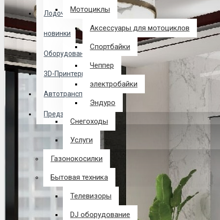
Логин
Мотоциклы
Лодочные Моторы
Аксессуары для мотоциклов
новинки
Закладки
Спортбайки
Оборудование
Чеппер
Сравнение
3D-Принтеры
электробайки
0 товар(ов) - 0 р.
Автотранспорт
Эндуро
Предзаказ из Китая
Снегоходы
В корзине пусто!
Услуги
Газонокосилки
Бытовая техника
Телевизоры
DJ оборудование