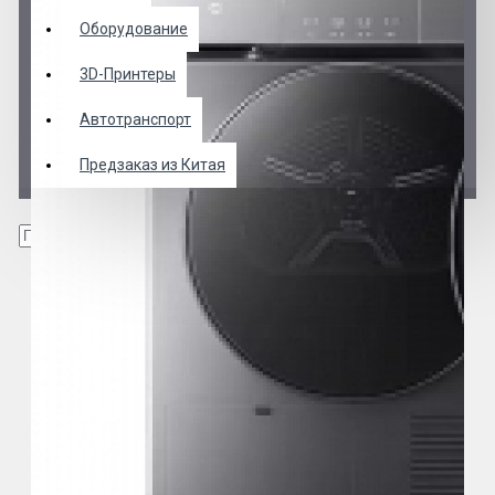
Оборудование
3D-Принтеры
Автотранспорт
Предзаказ из Китая