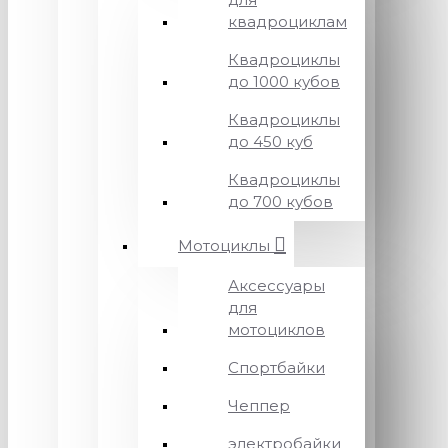
квадроциклам
Квадроциклы
до 1000 кубов
Квадроциклы
до 450 куб
Квадроциклы
до 700 кубов
Мотоциклы
Аксессуары
для
мотоциклов
Спортбайки
Чеппер
электробайки