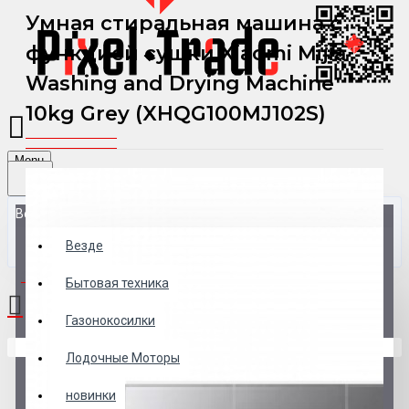
Умная стиральная машина с
функцией сушки Xiaomi Mijia
Washing and Drying Machine
10kg Grey (XHQG100MJ102S)
Menu
Везде
Везде
0 товар(ов) - 0 р.
Бытовая техника
Газонокосилки
В корзине пусто!
Лодочные Моторы
новинки