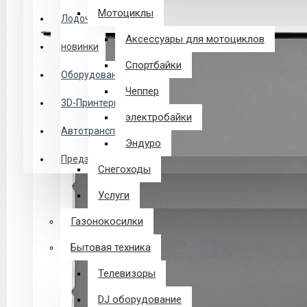
Логин
Мотоциклы
Лодочные Моторы
Аксессуары для мотоциклов
новинки
Закладки
Спортбайки
Оборудование
Чеппер
Сравнение
3D-Принтеры
электробайки
0 товар(ов) - 0 р.
Автотранспорт
Эндуро
Предзаказ из Китая
Снегоходы
В корзине пусто!
Услуги
Газонокосилки
Бытовая техника
Телевизоры
DJ оборудование