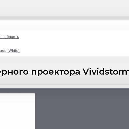
ая область
мов (White)
ного проектора Vividstorm 