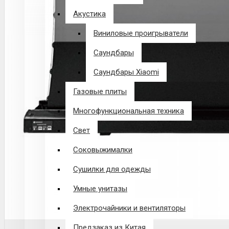
Акустика
Виниловые проигрыватели
Саундбары
Саундбары Xiaomi
Газовые плиты
Многофункциональная техника
Свет
Соковыжималки
Сушилки для одежды
Умные унитазы
Электрочайники и вентиляторы
Предзаказ из Китая