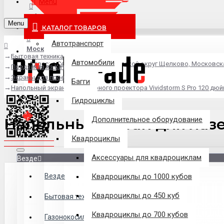
Menu
info@pixel-trade.ru
Menu
КАТАЛОГ ТОВАРОВ
Автотранспорт
Москва
Бытовая техника
Автомобили
Адрес: д.Серково, вл1А, городской округ Щелково, Московск
Предзаказ из Китая
Экраны для проекторов
Багги
Напольный экран для лазерного проектора Vividstorm S Pro 120 дюй
Гидроциклы
Напольный экран для лазер
Дополнительное оборудование
Квадроциклы
Аксессуары для квадроциклам
Везде
Везде
Квадроциклы до 1000 кубов
Квадроциклы до 450 куб
Филиалы
Бытовая техника
Квадроциклы до 700 кубов
Газонокосилки