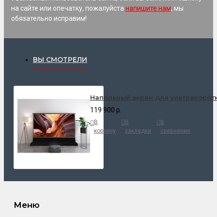
на сайте или опечатку, пожалуйста
напишите нам
, мы
обязательно исправим!
ВЫ СМОТРЕЛИ
Напольный экран для ультракоротк
119 900 р.
В
В
В
корзину
закладки
сравнение
Меню