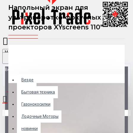
Напольный экран для
ультракоротко-фокусных
проекторов XYscreens 110"
Menu
Везде
Везде
0 товар(ов) - 0 р.
Бытовая техника
Газонокосилки
В корзине пусто!
Лодочные Моторы
новинки