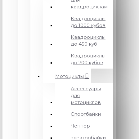
квадроциклам
Квадроциклы
до 1000 кубов
Квадроциклы
до 450 куб
Квадроциклы
до 700 кубов
Мотоциклы
Аксессуары
для
мотоциклов
Спортбайки
Чеппер
электробайки