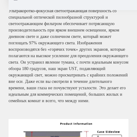
Ультракоротко-фокусная светоотражающая поверхность со
специальной оптической пилообразной структурой и
светоотражающим фильтром обеспечивает потрясающую
производительность при ярком внешнем освещении
,
ярком
дневном свете и даже солнечном свете
,
который может
поглощать
97%
окружающего света
.
Изображения
воспроизводятся без
«
горячих точек
»
других экранов
,
которые
полагаются на высокое усиление для преодоления окружающего
света
.
Он устранил явление тумана
,
с почти идеальным конусом
обзора
180
градусов
,
наш экран
UST
,
подавляющий
окружающий свет
,
можно просматривать с крайних положений
вне оси
.
Даже если вы смотрели в течение длительного
времени
,
ваши глаза не почувствуют усталости
.
Это делает его
идеальным для коммерческих помещений
,
больших жилых и
семейных комнат и всего
,
что между ними
.