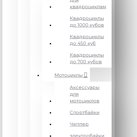
квадроциклам
Квадроциклы
до 1000 кубов
Квадроциклы
до 450 куб
Квадроциклы
до 700 кубов
Мотоциклы
Аксессуары
для
мотоциклов
Спортбайки
Чеппер
электробайки