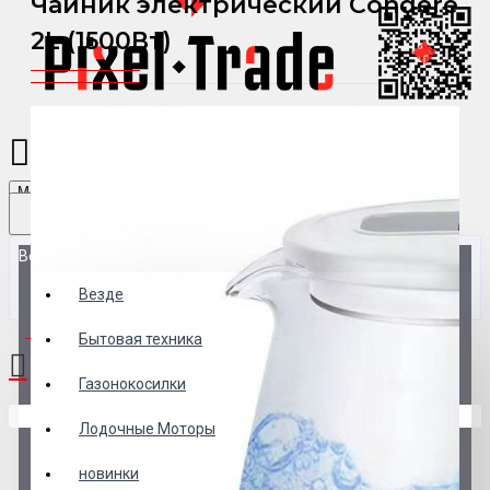
Чайник электрический Condere
2L (1500Вт)
Menu
Везде
Везде
0 товар(ов) - 0 р.
Бытовая техника
Газонокосилки
В корзине пусто!
Лодочные Моторы
новинки