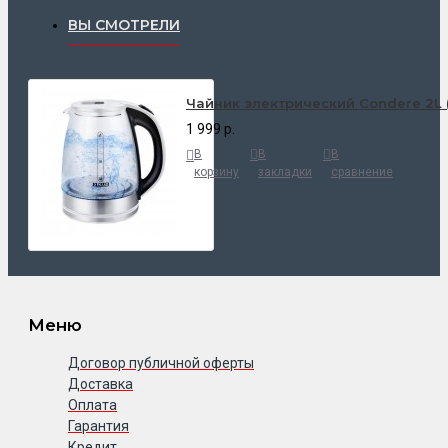
ВЫ СМОТРЕЛИ
Чайник электрический Condere 2L (
1 999 р.
В
В
В
корзину
закладки
сравнение
Меню
Договор публичной оферты
Доставка
Оплата
Гарантия
Кредит