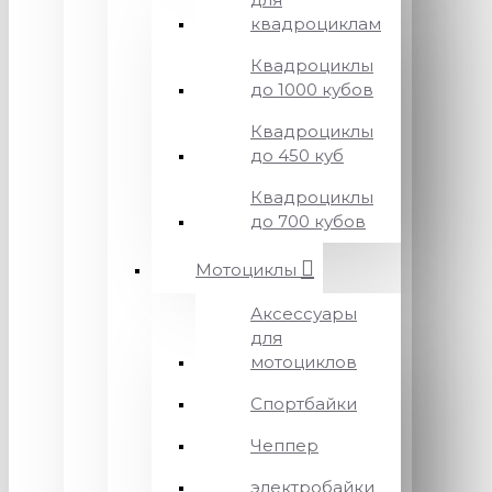
квадроциклам
Квадроциклы
до 1000 кубов
Квадроциклы
до 450 куб
Квадроциклы
до 700 кубов
Мотоциклы
Аксессуары
для
мотоциклов
Спортбайки
Чеппер
электробайки