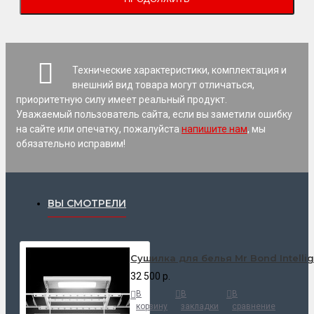
Технические характеристики, комплектация и
внешний вид товара могут отличаться,
приоритетную силу имеет реальный продукт.
Уважаемый пользователь сайта, если вы заметили ошибку
на сайте или опечатку, пожалуйста
напишите нам
, мы
обязательно исправим!
ВЫ СМОТРЕЛИ
Сушилка для белья Mr Bond Intellig
32 500 р.
В
В
В
корзину
закладки
сравнение