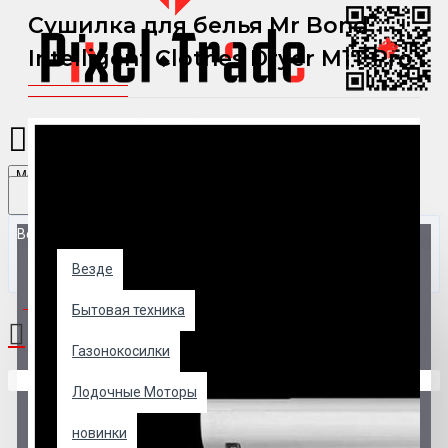
Сушилка для белья Mr Bond
Intelligent Clothes Dryer M1T Pro
Menu
Везде
Везде
0 товар(ов) - 0 р.
Бытовая техника
Газонокосилки
В корзине пусто!
Лодочные Моторы
новинки