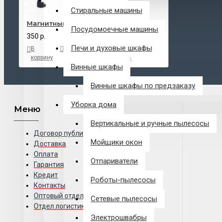
Стиральные машины
Магнитный держатель "YQ-CT019"
Посудомоечные машины
350 р.
Печи и духовые шкафы
В
В
В
корзину
закладки
сравнение
Винные шкафы
Винные шкафы по предзаказу
Уборка дома
Меню
Вертикальные и ручные пылесосы
Договор публичной оферты
Мойщики окон
Доставка
Оплата
Отпариватели
Гарантия
Кредит
Роботы-пылесосы
Контакты
Оптовый отдел
Сетевые пылесосы
Отдел логистики
Электрошвабры