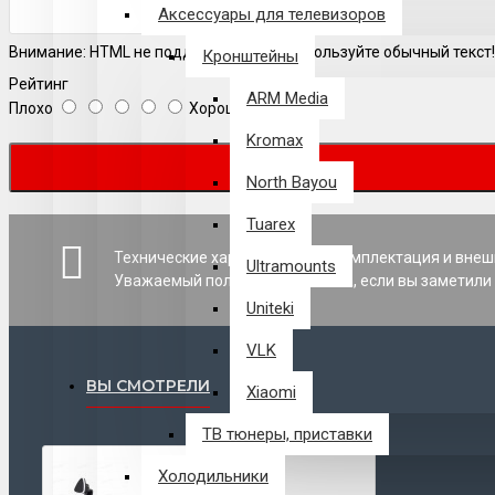
Аксессуары для телевизоров
Внимание:
HTML не поддерживается! Используйте обычный текст!
Кронштейны
Рейтинг
ARM Media
Плохо
Хорошо
Kromax
North Bayou
Tuarex
Технические характеристики, комплектация и внеш
Ultramounts
Уважаемый пользователь сайта, если вы заметили 
Uniteki
VLK
ВЫ СМОТРЕЛИ
Xiaomi
ТВ тюнеры, приставки
Холодильники