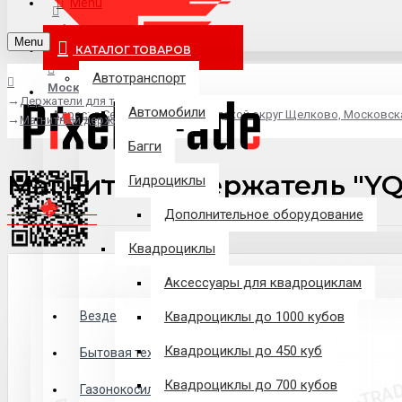
Menu
info@pixel-trade.ru
Menu
КАТАЛОГ ТОВАРОВ
Автотранспорт
Москва
Держатели для телефонов
Автомобили
Адрес: д.Серково, вл1А, городской округ Щелково, Московск
Магнитный держатель "YQ-CT019"
Багги
Магнитный держатель "YQ
Гидроциклы
Дополнительное оборудование
Квадроциклы
Аксессуары для квадроциклам
Везде
Везде
Квадроциклы до 1000 кубов
Квадроциклы до 450 куб
Филиалы
Бытовая техника
Квадроциклы до 700 кубов
Газонокосилки