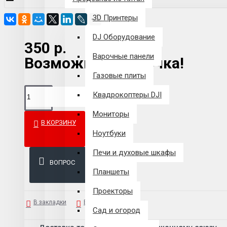
3D Принтеры
DJ Оборудование
350 р.
Варочные панели
Возможна рассрочка!
Газовые плиты
Квадрокоптеры DJI
Мониторы
В КОРЗИНУ
Ноутбуки
Печи и духовые шкафы
ВОПРОС
Планшеты
Проекторы
В закладки
В сравнение
Сад и огород