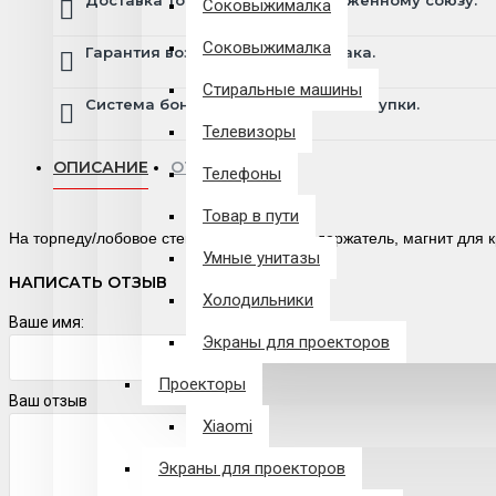
Доставка товара по всему Таможенному союзу.
Соковыжималка
Соковыжималка
Гарантия возврата и обмена брака.
Стиральные машины
Система бонусов и подарков за покупки.
Телевизоры
ОПИСАНИЕ
ОТЗЫВЫ
Телефоны
Товар в пути
На торпеду/лобовое стекло В комплекте: держатель, магнит для 
Умные унитазы
НАПИСАТЬ ОТЗЫВ
Холодильники
Ваше имя:
Экраны для проекторов
Проекторы
Ваш отзыв
Xiaomi
Экраны для проекторов