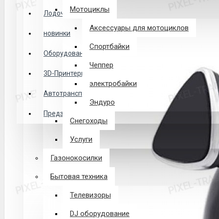
Логин
Мотоциклы
Лодочные Моторы
Аксессуары для мотоциклов
новинки
Закладки
Спортбайки
Оборудование
Чеппер
Сравнение
3D-Принтеры
электробайки
0 товар(ов) - 0 р.
Автотранспорт
Эндуро
Предзаказ из Китая
Снегоходы
В корзине пусто!
Услуги
Газонокосилки
Бытовая техника
Телевизоры
DJ оборудование