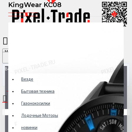
KingWear KC08
Menu
Везде
Везде
0 товар(ов) - 0 р.
Бытовая техника
Газонокосилки
В корзине пусто!
Лодочные Моторы
новинки