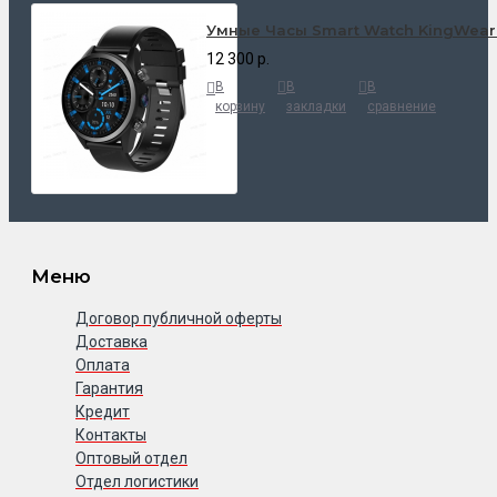
Умные Часы Smart Watch KingWear
12 300 р.
В
В
В
корзину
закладки
сравнение
Меню
Договор публичной оферты
Доставка
Оплата
Гарантия
Кредит
Контакты
Оптовый отдел
Отдел логистики