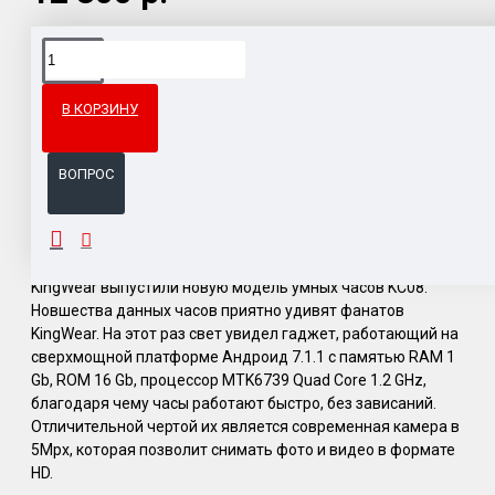
Доставка товара по всему Таможенному союзу.
Гарантия возврата и обмена брака.
В КОРЗИНУ
Система бонусов и подарков за покупки.
ВОПРОС
ОПИСАНИЕ
KingWear выпустили новую модель умных часов KC08.
Новшества данных часов приятно удивят фанатов
KingWear. На этот раз свет увидел гаджет, работающий на
сверхмощной платформе Андроид 7.1.1 с памятью RAM 1
Gb, ROM 16 Gb, процессор MTK6739 Quad Core 1.2 GHz,
благодаря чему часы работают быстро, без зависаний.
Отличительной чертой их является современная камера в
5Mpx, которая позволит снимать фото и видео в формате
HD.