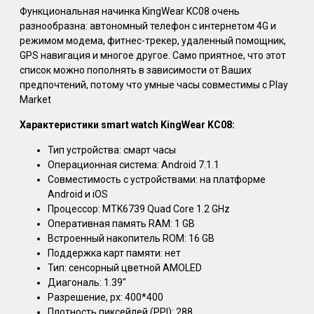
Функциональная начинка KingWear KC08 очень
разнообразна: автономный телефон с интернетом 4G и
режимом модема, фитнес-трекер, удаленный помощник,
GPS навигация и многое другое. Само приятное, что этот
список можно пополнять в зависимости от Ваших
предпочтений, потому что умные часы совместимы с Play
Market
Характеристики smart watch KingWear KC08:
Тип устройства: смарт часы
Операционная система: Android 7.1.1
Совместимость с устройствами: на платформе
Android и iOS
Процессор: MTK6739 Quad Core 1.2 GHz
Оперативная память RAM: 1 GB
Встроенный накопитель ROM: 16 GB
Поддержка карт памяти: нет
Тип: сенсорный цветной AMOLED
Диагональ: 1.39"
Разрешение, px: 400*400
Плотность пиксейлей (PPI): 288