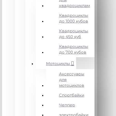
квадроциклам
Квадроциклы
до 1000 кубов
Квадроциклы
до 450 куб
Квадроциклы
до 700 кубов
Мотоциклы
Аксессуары
для
мотоциклов
Спортбайки
Чеппер
электробайки