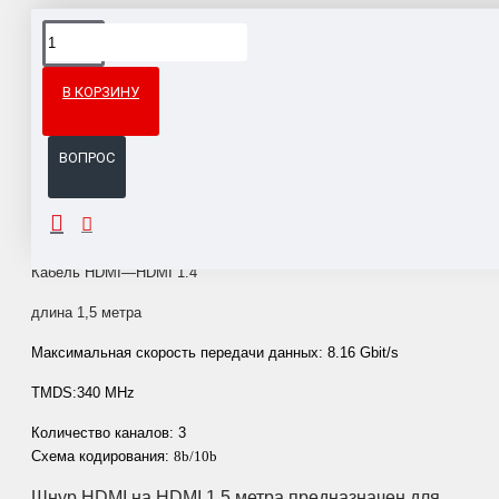
Доставка товара по всему Таможенному союзу.
Гарантия возврата и обмена брака.
В КОРЗИНУ
Система бонусов и подарков за покупки.
ВОПРОС
ОПИСАНИЕ
Кабель HDMI—HDMI 1.4
длина 1,5 метра
Максимальная скорость передачи данных:
8.16 Gbit/s
TMDS:
340 MHz
Количество каналов: 3
Схема кодирования:
8b/10b
Шнур HDMI на HDMI 1.5 метра предназначен для