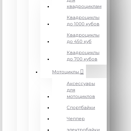
квадроциклам
Квадроциклы
до 1000 кубов
Квадроциклы
до 450 куб
Квадроциклы
до 700 кубов
Мотоциклы
Аксессуары
для
мотоциклов
Спортбайки
Чеппер
электробайки