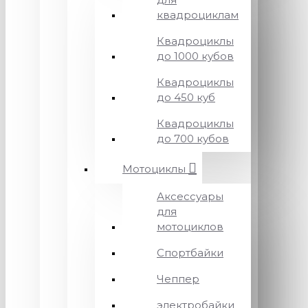
квадроциклам
Квадроциклы
до 1000 кубов
Квадроциклы
до 450 куб
Квадроциклы
до 700 кубов
Мотоциклы
Аксессуары
для
мотоциклов
Спортбайки
Чеппер
электробайки