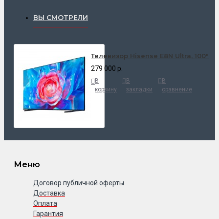
ВЫ СМОТРЕЛИ
Телевизор Hisense E8N Ultra, 100"
279 000 р.
В
В
В
корзину
закладки
сравнение
Меню
Договор публичной оферты
Доставка
Оплата
Гарантия