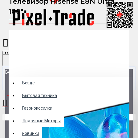
Телевизор Hisense E8N Ultra,
100"
Menu
Везде
Везде
0 товар(ов) - 0 р.
Бытовая техника
Газонокосилки
В корзине пусто!
Лодочные Моторы
новинки