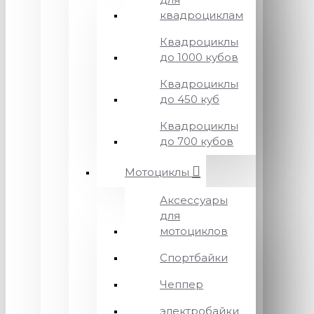
квадроциклам
Квадроциклы
до 1000 кубов
Квадроциклы
до 450 куб
Квадроциклы
до 700 кубов
Мотоциклы
Аксессуары
для
мотоциклов
Спортбайки
Чеппер
электробайки