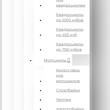
квадроциклам
Квадроциклы
до 1000 кубов
Квадроциклы
до 450 куб
Квадроциклы
до 700 кубов
Мотоциклы
Аксессуары
для
мотоциклов
Спортбайки
Чеппер
электробайки