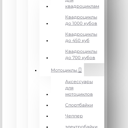
квадроциклам
Квадроциклы
до 1000 кубов
Квадроциклы
до 450 куб
Квадроциклы
до 700 кубов
Мотоциклы
Аксессуары
для
мотоциклов
Спортбайки
Чеппер
электробайки