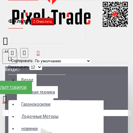
Фильтр
Очистить
Menu
Сортировать:
Показывать:
Везде
Везде
ЛЬТР ТОВАРОВ
0 товар(ов) - 0 р.
Бытовая техника
Газонокосилки
В корзине пусто!
Лодочные Моторы
новинки