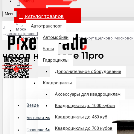
Menu
info@pixel-trade.ru
Menu
КАТАЛОГ ТОВАРОВ
Автотранспорт
Москва
чехол на iphone 11pro
Автомобили
Адрес: д.Серково, вл1А, городской округ Щелково, Московск
Багги
чехол на iphone 11pro
Гидроциклы
Дополнительное оборудование
Квадроциклы
Аксессуары для квадроциклам
Везде
Везде
Квадроциклы до 1000 кубов
Квадроциклы до 450 куб
Филиалы
Бытовая техника
Квадроциклы до 700 кубов
Газонокосилки