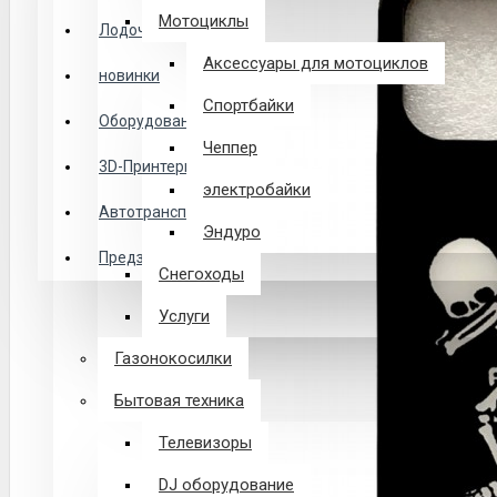
Логин
Мотоциклы
Лодочные Моторы
Аксессуары для мотоциклов
новинки
Закладки
Спортбайки
Оборудование
Чеппер
Сравнение
3D-Принтеры
электробайки
0 товар(ов) - 0 р.
Автотранспорт
Эндуро
Предзаказ из Китая
Снегоходы
В корзине пусто!
Услуги
Газонокосилки
Бытовая техника
Телевизоры
DJ оборудование