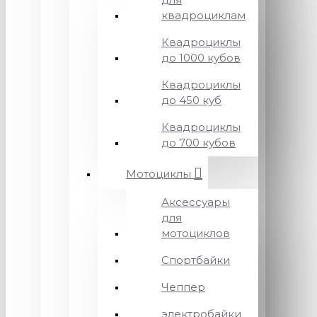
квадроциклам
Квадроциклы
до 1000 кубов
Квадроциклы
до 450 куб
Квадроциклы
до 700 кубов
Мотоциклы
Аксессуары
для
мотоциклов
Спортбайки
Чеппер
электробайки