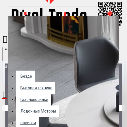
Menu
Везде
Везде
0 товар(ов) - 0 р.
Бытовая техника
Газонокосилки
В корзине пусто!
Лодочные Моторы
новинки