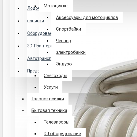
Логин
Мотоциклы
Лодочные Моторы
Аксессуары для мотоциклов
новинки
Закладки
Спортбайки
Оборудование
Чеппер
Сравнение
3D-Принтеры
электробайки
0 товар(ов) - 0 р.
Автотранспорт
Эндуро
Предзаказ из Китая
Снегоходы
В корзине пусто!
Услуги
Газонокосилки
Бытовая техника
Телевизоры
DJ оборудование