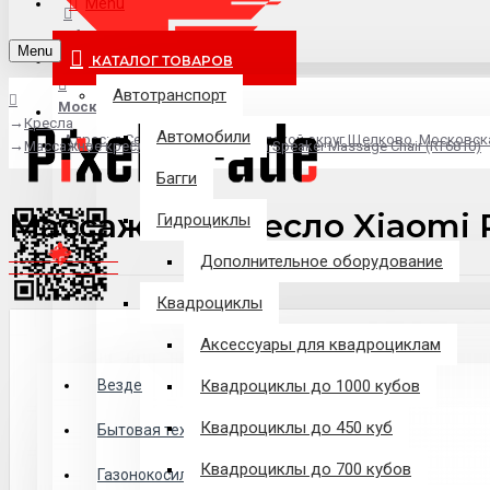
Menu
info@pixel-trade.ru
Menu
КАТАЛОГ ТОВАРОВ
Автотранспорт
Москва
Кресла
Автомобили
Адрес: д.Серково, вл1А, городской округ Щелково, Московск
Массажное кресло Xiaomi RoTai Tian Speaker Massage Chair (RT6810)
Багги
Массажное кресло Xiaomi Ro
Гидроциклы
Дополнительное оборудование
Квадроциклы
Аксессуары для квадроциклам
Везде
Везде
Квадроциклы до 1000 кубов
Квадроциклы до 450 куб
Филиалы
Бытовая техника
Квадроциклы до 700 кубов
Газонокосилки