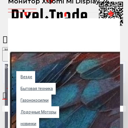
Монитор Xiaomi Mi Display 24
Menu
Везде
Везде
0 товар(ов) - 0 р.
Бытовая техника
Газонокосилки
В корзине пусто!
Лодочные Моторы
новинки