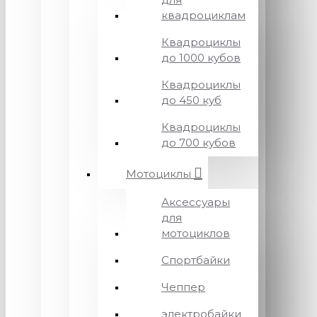
квадроциклам
Квадроциклы
до 1000 кубов
Квадроциклы
до 450 куб
Квадроциклы
до 700 кубов
Мотоциклы
Аксессуары
для
мотоциклов
Спортбайки
Чеппер
электробайки