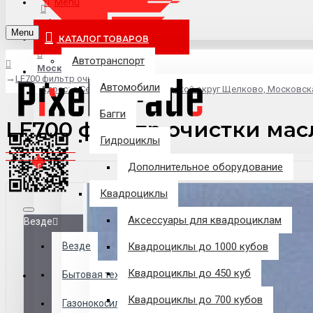
Menu
info@pixel-trade.ru
Menu
КАТАЛОГ ТОВАРОВ
Автотранспорт
Москва
LF700 фильтр очистки масла
Автомобили
Адрес: д.Серково, вл1А, городской округ Щелково, Московск
Багги
LF700 фильтр очистки мас
Гидроциклы
Дополнительное оборудование
Квадроциклы
Аксессуары для квадроциклам
Везде
Везде
Квадроциклы до 1000 кубов
Квадроциклы до 450 куб
Филиалы
Бытовая техника
Квадроциклы до 700 кубов
Газонокосилки