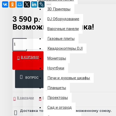
3D Принтеры
3 590 р.
DJ Оборудование
Возможна рассрочка!
Варочные панели
Газовые плиты
Квадрокоптеры DJI
В КОРЗИНУ
Мониторы
Ноутбуки
ВОПРОС
Печи и духовые шкафы
Планшеты
Проекторы
В закладки
В сравнение
Сад и огород
Доставка товара по всему Таможенному союзу.