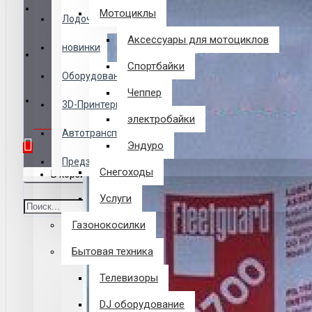
Логин
Мотоциклы
Лодочные Моторы
Аксессуары для мотоциклов
новинки
Закладки
Спортбайки
Оборудование
Чеппер
Сравнение
3D-Принтеры
электробайки
0 товар(ов) - 0 р.
Автотранспорт
Эндуро
Предзаказ из Китая
Снегоходы
В корзине пусто!
Услуги
Газонокосилки
Бытовая техника
Телевизоры
DJ оборудование