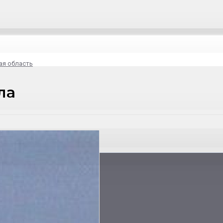
ая область
ла