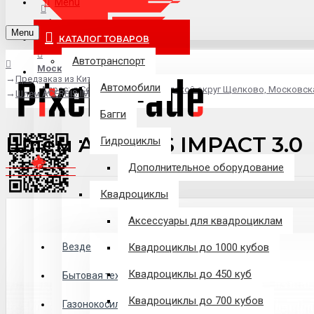
Menu
info@pixel-trade.ru
Menu
КАТАЛОГ ТОВАРОВ
Автотранспорт
Москва
Предзаказ из Китая
Автомобили
Адрес: д.Серково, вл1А, городской округ Щелково, Московск
Шлем ACERBIS IMPACT 3.0
Багги
Шлем ACERBIS IMPACT 3.0
Гидроциклы
Дополнительное оборудование
Квадроциклы
Аксессуары для квадроциклам
Везде
Везде
Квадроциклы до 1000 кубов
Квадроциклы до 450 куб
Филиалы
Бытовая техника
Квадроциклы до 700 кубов
Газонокосилки