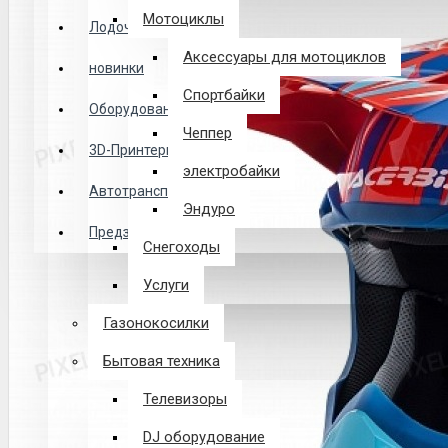
Логин
Мотоциклы
Лодочные Моторы
Аксессуары для мотоциклов
новинки
Закладки
Спортбайки
Оборудование
Чеппер
Сравнение
3D-Принтеры
электробайки
0 товар(ов) - 0 р.
Автотранспорт
Эндуро
Предзаказ из Китая
Снегоходы
В корзине пусто!
Услуги
Газонокосилки
Бытовая техника
Телевизоры
DJ оборудование