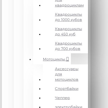
квадроциклам
Квадроциклы
до 1000 кубов
Квадроциклы
до 450 куб
Квадроциклы
до 700 кубов
Мотоциклы
Аксессуары
для
мотоциклов
Спортбайки
Чеппер
электробайки