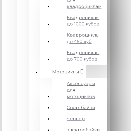
квадроциклам
Квадроциклы
до 1000 кубов
Квадроциклы
до 450 куб
Квадроциклы
до 700 кубов
Мотоциклы
Аксессуары
для
мотоциклов
Спортбайки
Чеппер
электробайки