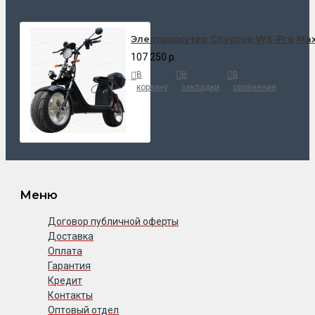
Электроскутер Citycoco WS-Pro Ma
107 250 р.
В
В
В
корзину
закладки
сравнение
Меню
Договор публичной оферты
Доставка
Оплата
Гарантия
Кредит
Контакты
Оптовый отдел