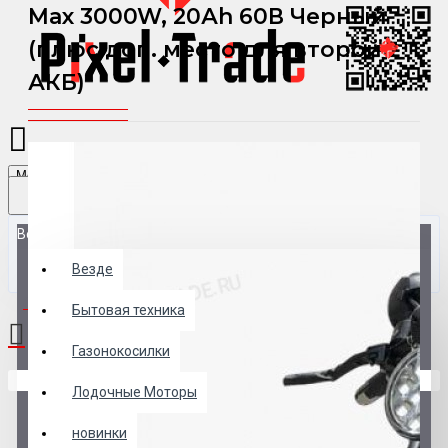
Max 3000W, 20Аh 60В Черный
(плюс доп. место для второй
АКБ)
Menu
Везде
Везде
0 товар(ов) - 0 р.
Бытовая техника
Газонокосилки
В корзине пусто!
Лодочные Моторы
новинки