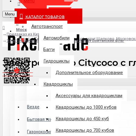
Menu
info@pixel-trade.ru
Menu
КАТАЛОГ ТОВАРОВ
Автотранспорт
Москва
Предзаказ из Китая
Автомобили
Адрес: д.Серково, вл1А, городской округ Щелково, Московск
Электроскутер Citycoco с глушителем 1500W Британский флаг
Багги
Электроскутер Citycoco с
Гидроциклы
Дополнительное оборудование
Квадроциклы
Аксессуары для квадроциклам
Везде
Везде
Квадроциклы до 1000 кубов
Квадроциклы до 450 куб
Филиалы
Бытовая техника
Квадроциклы до 700 кубов
Газонокосилки