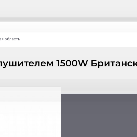
ая область
 глушителем 1500W Британс