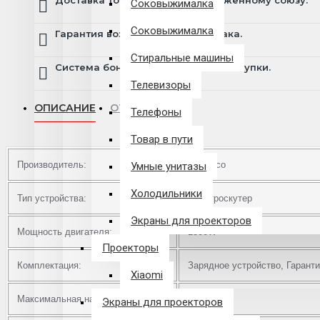
Доставка товара по всему Таможенному союзу.
Соковыжималка
Соковыжималка
Гарантия возврата и обмена брака.
Стиральные машины
Система бонусов и подарков за покупки.
Телевизоры
ОПИСАНИЕ
ОТЗЫВЫ
Телефоны
Товар в пути
Производитель:
CityCoco
Умные унитазы
Холодильники
Тип устройства:
Электроскутер
Экраны для проекторов
Мощность двигателя:
1500W
Проекторы
Комплектация:
Зарядное устройство, Гарант
Xiaomi
Максимальная нагрузка:
до 150 кг
Экраны для проекторов