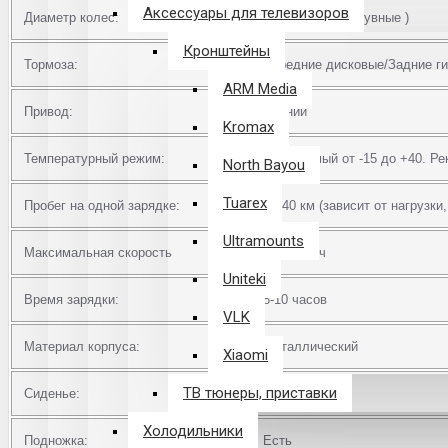
Аксессуары для телевизоров
Диаметр колес:
18 Дюймов ( надувные )
Кронштейны
Тормоза:
Передние дисковые/Задние г
ARM Media
Привод:
Задний
Kromax
Температурный режим:
Допустимый от -15 до +40. Ре
North Bayou
Tuarex
Пробег на одной зарядке:
до 40 км (зависит от нагрузк
Ultramounts
Максимальная скорость
до 45 км/ч
Uniteki
Время зарядки:
8-10 часов
VLK
Материал корпуса:
Металлический
Xiaomi
ТВ тюнеры, приставки
Сиденье:
Есть
Холодильники
Подножка:
Есть