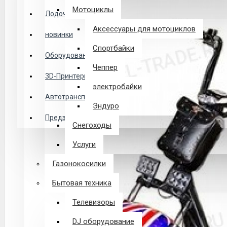
Логин
Мотоциклы
Лодочные Моторы
Аксессуары для мотоциклов
новинки
Закладки
Спортбайки
Оборудование
Чеппер
Сравнение
3D-Принтеры
электробайки
0 товар(ов) - 0 р.
Автотранспорт
Эндуро
Предзаказ из Китая
Снегоходы
В корзине пусто!
Услуги
Газонокосилки
Бытовая техника
Телевизоры
DJ оборудование