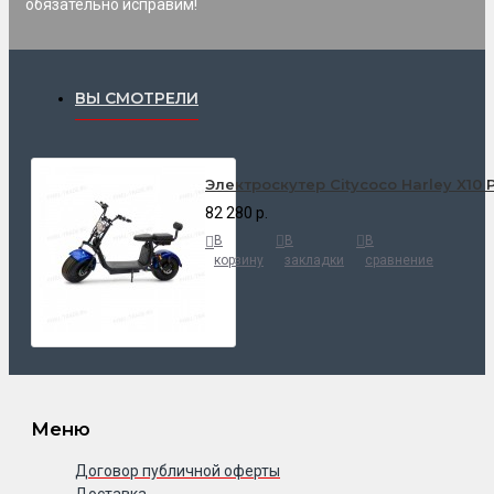
обязательно исправим!
ВЫ СМОТРЕЛИ
Электроскутер Citycoco Harley X10
82 280 р.
В
В
В
корзину
закладки
сравнение
Меню
Договор публичной оферты
Доставка