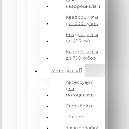
квадроциклам
Квадроциклы
до 1000 кубов
Квадроциклы
до 450 куб
Квадроциклы
до 700 кубов
Мотоциклы
Аксессуары
для
мотоциклов
Спортбайки
Чеппер
электробайки