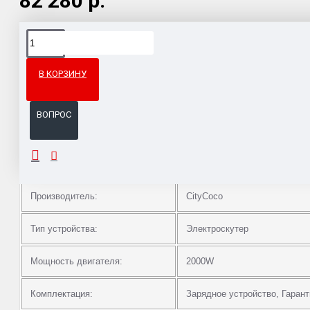
82 280 р.
Доставка товара по всему Таможенному союзу.
Гарантия возврата и обмена брака.
В КОРЗИНУ
Система бонусов и подарков за покупки.
ВОПРОС
ОПИСАНИЕ
Производитель:
CityCoco
Тип устройства:
Электроскутер
Мощность двигателя:
2000W
Комплектация:
Зарядное устройство, Гаран