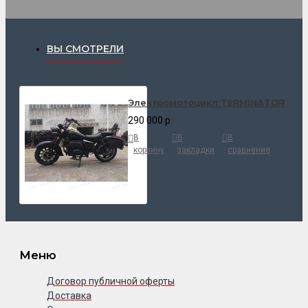
ВЫ СМОТРЕЛИ
Электромотоцикл TERMINATOR
290 000 р.
В
В
В
корзину
закладки
сравнение
Меню
Договор публичной оферты
Доставка