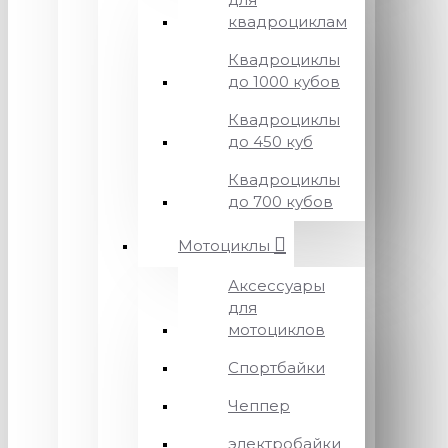
квадроциклам
Квадроциклы
до 1000 кубов
Квадроциклы
до 450 куб
Квадроциклы
до 700 кубов
Мотоциклы
Аксессуары
для
мотоциклов
Спортбайки
Чеппер
электробайки