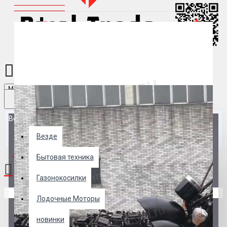
Menu
Везде
Везде
0 товар(ов) - 0 р.
Бытовая техника
Газонокосилки
В корзине пусто!
Лодочные Моторы
новинки