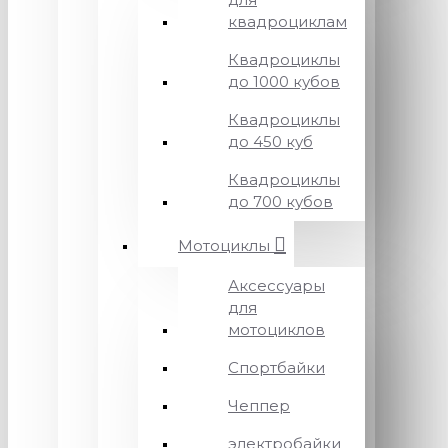
квадроциклам
Квадроциклы
до 1000 кубов
Квадроциклы
до 450 куб
Квадроциклы
до 700 кубов
Мотоциклы
Аксессуары
для
мотоциклов
Спортбайки
Чеппер
электробайки