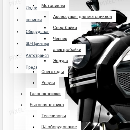
Логин
Мотоциклы
Лодочные Моторы
Аксессуары для мотоциклов
новинки
Закладки
Спортбайки
Оборудование
Чеппер
Сравнение
3D-Принтеры
электробайки
0 товар(ов) - 0 р.
Автотранспорт
Эндуро
Предзаказ из Китая
Снегоходы
В корзине пусто!
Услуги
Газонокосилки
Бытовая техника
Телевизоры
DJ оборудование