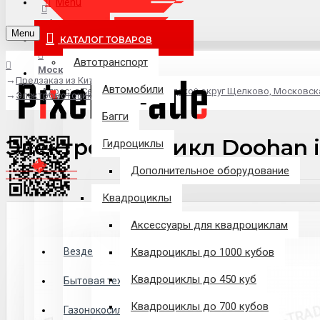
Menu
info@pixel-trade.ru
Menu
КАТАЛОГ ТОВАРОВ
Автотранспорт
Москва
Предзаказ из Китая
Автомобили
Адрес: д.Серково, вл1А, городской округ Щелково, Московск
Электромотоцикл Doohan iTank SK
Багги
Электромотоцикл Doohan i
Гидроциклы
Дополнительное оборудование
Квадроциклы
Аксессуары для квадроциклам
Везде
Везде
Квадроциклы до 1000 кубов
Квадроциклы до 450 куб
Филиалы
Бытовая техника
Квадроциклы до 700 кубов
Газонокосилки