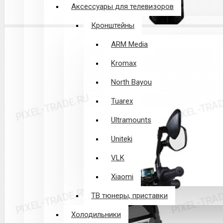
Аксессуары для телевизоров
Кронштейны
ARM Media
Kromax
North Bayou
Tuarex
Ultramounts
Uniteki
VLK
Xiaomi
ТВ тюнеры, приставки
Холодильники