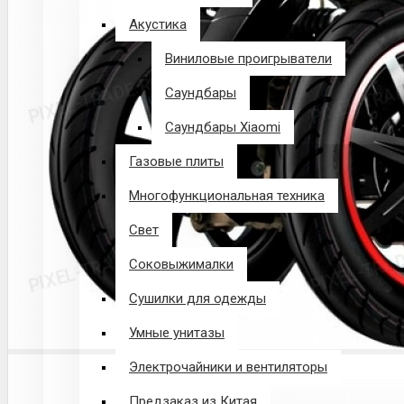
Акустика
Виниловые проигрыватели
Саундбары
Саундбары Xiaomi
Газовые плиты
Многофункциональная техника
Свет
Соковыжималки
Сушилки для одежды
Умные унитазы
Электрочайники и вентиляторы
Предзаказ из Китая