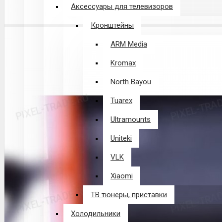
Аксессуары для телевизоров
Кронштейны
ARM Media
Kromax
North Bayou
Tuarex
Ultramounts
Uniteki
VLK
Xiaomi
ТВ тюнеры, приставки
Холодильники