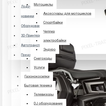
Логин
Мотоциклы
Лодочные Моторы
Аксессуары для мотоциклов
новинки
Закладки
Спортбайки
Оборудование
Чеппер
Сравнение
3D-Принтеры
электробайки
0 товар(ов) - 0 р.
Автотранспорт
Эндуро
Предзаказ из Китая
Снегоходы
В корзине пусто!
Услуги
Газонокосилки
Бытовая техника
Телевизоры
DJ оборудование