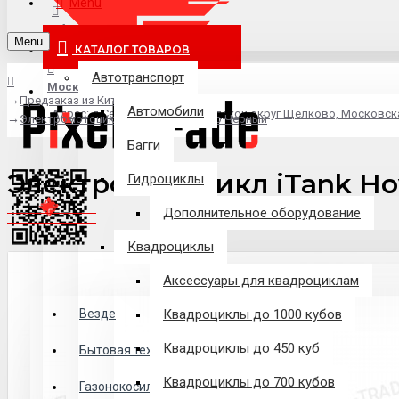
Menu
info@pixel-trade.ru
Menu
КАТАЛОГ ТОВАРОВ
Автотранспорт
Москва
Предзаказ из Китая
Автомобили
Адрес: д.Серково, вл1А, городской округ Щелково, Московск
Электромотоцикл iTank Hoverbot Pro Черный
Багги
Электромотоцикл iTank Ho
Гидроциклы
Дополнительное оборудование
Квадроциклы
Аксессуары для квадроциклам
Везде
Везде
Квадроциклы до 1000 кубов
Квадроциклы до 450 куб
Филиалы
Бытовая техника
Квадроциклы до 700 кубов
Газонокосилки