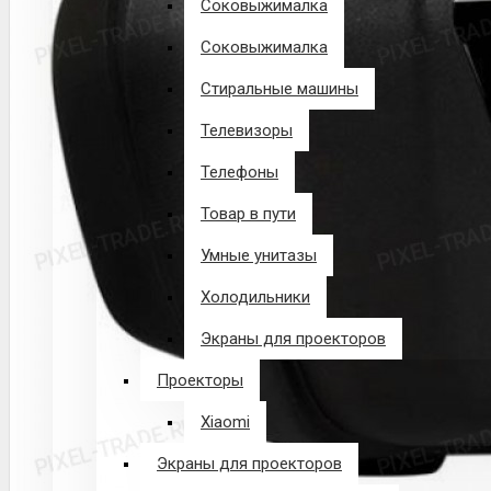
Соковыжималка
Соковыжималка
Стиральные машины
Телевизоры
Телефоны
Товар в пути
Умные унитазы
Холодильники
Экраны для проекторов
Проекторы
Xiaomi
Экраны для проекторов