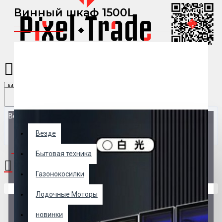
Винный шкаф 1500L
Menu
Везде
Везде
0 товар(ов) - 0 р.
Бытовая техника
Газонокосилки
В корзине пусто!
Лодочные Моторы
новинки