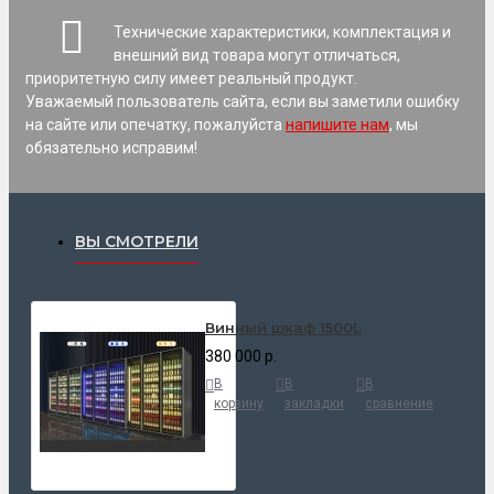
Технические характеристики, комплектация и
внешний вид товара могут отличаться,
приоритетную силу имеет реальный продукт.
Уважаемый пользователь сайта, если вы заметили ошибку
на сайте или опечатку, пожалуйста
напишите нам
, мы
обязательно исправим!
ВЫ СМОТРЕЛИ
Винный шкаф 1500L
380 000 р.
В
В
В
корзину
закладки
сравнение