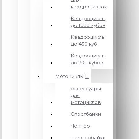
квадроциклам
Квадроциклы
до 1000 кубов
Квадроциклы
до 450 куб
Квадроциклы
до 700 кубов
Мотоциклы
Аксессуары
для
мотоциклов
Спортбайки
Чеппер
электробайки